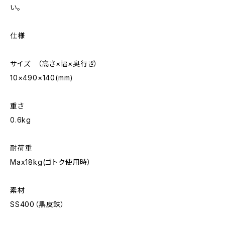
い。
仕様
サイズ （高さ×幅×奥行き）
10×490×140(mm)
重さ
0.6kg
耐荷重
Max18kg(ゴトク使用時）
素材
SS400（黒皮鉄）