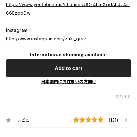
https://www.youtube.com/channel/UCz4htnXqdAhJz4m
86EzppDw
Instagram
http://www.instagram.com/zulu_gear
International shipping available
Add to cart
日本国内にお住まいの方向け
通報する
レビュー
(131)