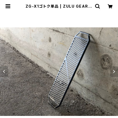
ZG-X1ゴトク単品 | ZULU GEAR O
NLINE SHOP